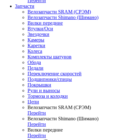
Перейти
Запчасти
Велозапчасти SRAM (СРЭМ)
Велозапчасти Shimano (Шимано)
Вилки передние
Втулки/Оси
Звездочки
Камеры
Каретки
Колеса
Комплекты шатунов
Обода
Педали
Переключение скоростей
Подшипники/спицы
Покрышки
Рули и выносы
Тормоза и колодки
Цепи
Велозапчасти SRAM (СРЭМ)
Перейти
Велозапчасти Shimano (Шимано)
Перейти
Вилки передние
Перейти