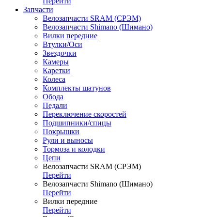
Перейти
Запчасти
Велозапчасти SRAM (СРЭМ)
Велозапчасти Shimano (Шимано)
Вилки передние
Втулки/Оси
Звездочки
Камеры
Каретки
Колеса
Комплекты шатунов
Обода
Педали
Переключение скоростей
Подшипники/спицы
Покрышки
Рули и выносы
Тормоза и колодки
Цепи
Велозапчасти SRAM (СРЭМ)
Перейти
Велозапчасти Shimano (Шимано)
Перейти
Вилки передние
Перейти