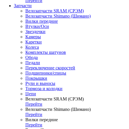
Перейти
Запчасти
Велозапчасти SRAM (СРЭМ)
Велозапчасти Shimano (Шимано)
Вилки передние
Втулки/Оси
Звездочки
Камеры
Каретки
Колеса
Комплекты шатунов
Обода
Педали
Переключение скоростей
Подшипники/спицы
Покрышки
Рули и выносы
Тормоза и колодки
Цепи
Велозапчасти SRAM (СРЭМ)
Перейти
Велозапчасти Shimano (Шимано)
Перейти
Вилки передние
Перейти