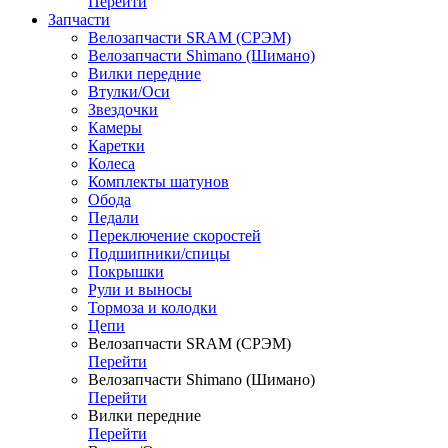
Перейти
Запчасти
Велозапчасти SRAM (СРЭМ)
Велозапчасти Shimano (Шимано)
Вилки передние
Втулки/Оси
Звездочки
Камеры
Каретки
Колеса
Комплекты шатунов
Обода
Педали
Переключение скоростей
Подшипники/спицы
Покрышки
Рули и выносы
Тормоза и колодки
Цепи
Велозапчасти SRAM (СРЭМ)
Перейти
Велозапчасти Shimano (Шимано)
Перейти
Вилки передние
Перейти