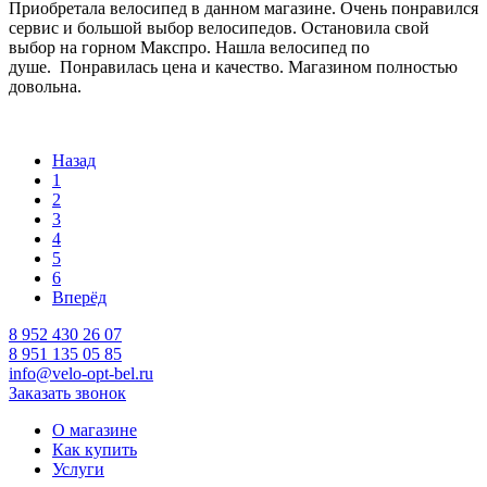
Приобретала велосипед в данном магазине. Очень понравился
сервис и большой выбор велосипедов. Остановила свой
выбор на горном Макспро. Нашла велосипед по
душе. Понравилась цена и качество. Магазином полностью
довольна.
Назад
1
2
3
4
5
6
Вперёд
8 952 430 26 07
8 951 135 05 85
info@velo-opt-bel.ru
Заказать звонок
О магазине
Как купить
Услуги