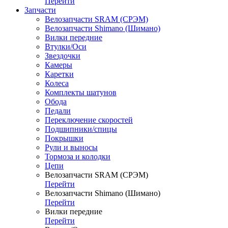
Перейти
Запчасти
Велозапчасти SRAM (СРЭМ)
Велозапчасти Shimano (Шимано)
Вилки передние
Втулки/Оси
Звездочки
Камеры
Каретки
Колеса
Комплекты шатунов
Обода
Педали
Переключение скоростей
Подшипники/спицы
Покрышки
Рули и выносы
Тормоза и колодки
Цепи
Велозапчасти SRAM (СРЭМ)
Перейти
Велозапчасти Shimano (Шимано)
Перейти
Вилки передние
Перейти