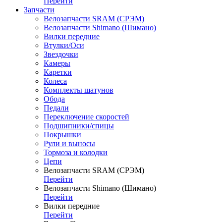
Перейти
Запчасти
Велозапчасти SRAM (СРЭМ)
Велозапчасти Shimano (Шимано)
Вилки передние
Втулки/Оси
Звездочки
Камеры
Каретки
Колеса
Комплекты шатунов
Обода
Педали
Переключение скоростей
Подшипники/спицы
Покрышки
Рули и выносы
Тормоза и колодки
Цепи
Велозапчасти SRAM (СРЭМ)
Перейти
Велозапчасти Shimano (Шимано)
Перейти
Вилки передние
Перейти