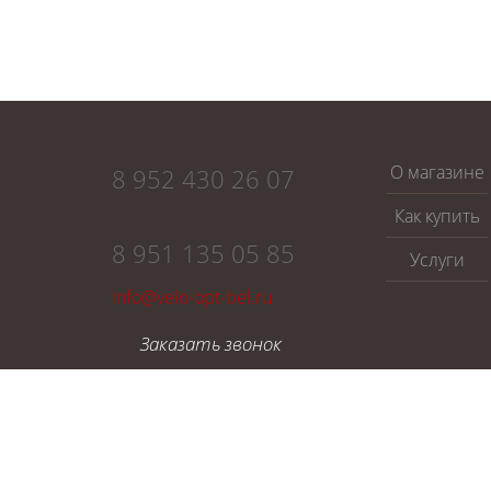
О магазине
8 952 430 26 07
Как купить
8 951 135 05 85
Услуги
info@velo-opt-bel.ru
Заказать звонок
Заказать звонок
Заполните поля ниже и в ближайшее время наш менеджер с
Защита от автоматических сообщений
Введите слово на картинке
*
Обновить картинку