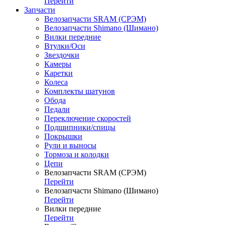
Перейти
Запчасти
Велозапчасти SRAM (СРЭМ)
Велозапчасти Shimano (Шимано)
Вилки передние
Втулки/Оси
Звездочки
Камеры
Каретки
Колеса
Комплекты шатунов
Обода
Педали
Переключение скоростей
Подшипники/спицы
Покрышки
Рули и выносы
Тормоза и колодки
Цепи
Велозапчасти SRAM (СРЭМ)
Перейти
Велозапчасти Shimano (Шимано)
Перейти
Вилки передние
Перейти