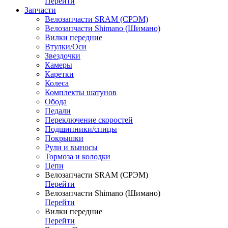
Перейти
Запчасти
Велозапчасти SRAM (СРЭМ)
Велозапчасти Shimano (Шимано)
Вилки передние
Втулки/Оси
Звездочки
Камеры
Каретки
Колеса
Комплекты шатунов
Обода
Педали
Переключение скоростей
Подшипники/спицы
Покрышки
Рули и выносы
Тормоза и колодки
Цепи
Велозапчасти SRAM (СРЭМ)
Перейти
Велозапчасти Shimano (Шимано)
Перейти
Вилки передние
Перейти