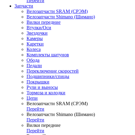
Перейти
Запчасти
Велозапчасти SRAM (СРЭМ)
Велозапчасти Shimano (Шимано)
Вилки передние
Втулки/Оси
Звездочки
Камеры
Каретки
Колеса
Комплекты шатунов
Обода
Педали
Переключение скоростей
Подшипники/спицы
Покрышки
Рули и выносы
Тормоза и колодки
Цепи
Велозапчасти SRAM (СРЭМ)
Перейти
Велозапчасти Shimano (Шимано)
Перейти
Вилки передние
Перейти