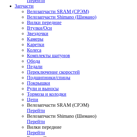
Перейти
Запчасти
Велозапчасти SRAM (СРЭМ)
Велозапчасти Shimano (Шимано)
Вилки передние
Втулки/Оси
Звездочки
Камеры
Каретки
Колеса
Комплекты шатунов
Обода
Педали
Переключение скоростей
Подшипники/спицы
Покрышки
Рули и выносы
Тормоза и колодки
Цепи
Велозапчасти SRAM (СРЭМ)
Перейти
Велозапчасти Shimano (Шимано)
Перейти
Вилки передние
Перейти