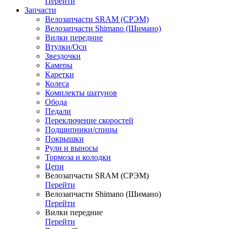
Перейти
Запчасти
Велозапчасти SRAM (СРЭМ)
Велозапчасти Shimano (Шимано)
Вилки передние
Втулки/Оси
Звездочки
Камеры
Каретки
Колеса
Комплекты шатунов
Обода
Педали
Переключение скоростей
Подшипники/спицы
Покрышки
Рули и выносы
Тормоза и колодки
Цепи
Велозапчасти SRAM (СРЭМ)
Перейти
Велозапчасти Shimano (Шимано)
Перейти
Вилки передние
Перейти