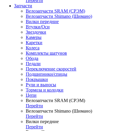
Перейти
Запчасти
Велозапчасти SRAM (СРЭМ)
Велозапчасти Shimano (Шимано)
Вилки передние
Втулки/Оси
Звездочки
Камеры
Каретки
Колеса
Комплекты шатунов
Обода
Педали
Переключение скоростей
Подшипники/спицы
Покрышки
Рули и выносы
Тормоза и колодки
Цепи
Велозапчасти SRAM (СРЭМ)
Перейти
Велозапчасти Shimano (Шимано)
Перейти
Вилки передние
Перейти