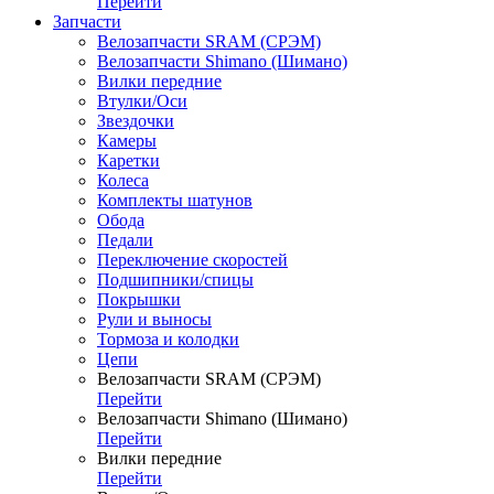
Перейти
Запчасти
Велозапчасти SRAM (СРЭМ)
Велозапчасти Shimano (Шимано)
Вилки передние
Втулки/Оси
Звездочки
Камеры
Каретки
Колеса
Комплекты шатунов
Обода
Педали
Переключение скоростей
Подшипники/спицы
Покрышки
Рули и выносы
Тормоза и колодки
Цепи
Велозапчасти SRAM (СРЭМ)
Перейти
Велозапчасти Shimano (Шимано)
Перейти
Вилки передние
Перейти