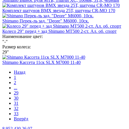
Shimano Вынос руля МТБ, Tharsis XC, 100мм, 31,8, черный
Комплект шатунов BMX звезда 25Т, шатуны CR-MO 170
Shimano Перек-ль зад. "Deore" М6000, 10ск.
Колесо 29" перед + зад Shimano MT500 2-ст. Ал. об. спорт
Наименование цвет:
"-"
Размер колеса:
29"
Shimano Кассета 11ск SLX М7000 11-40
Назад
1
2
...
29
30
31
32
33
Вперёд
8 952 430 26 07