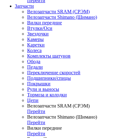
Перейти
Запчасти
Велозапчасти SRAM (СРЭМ)
Велозапчасти Shimano (Шимано)
Вилки передние
Втулки/Оси
Звездочки
Камеры
Каретки
Колеса
Комплекты шатунов
Обода
Педали
Переключение скоростей
Подшипники/спицы
Покрышки
Рули и выносы
Тормоза и колодки
Цепи
Велозапчасти SRAM (СРЭМ)
Перейти
Велозапчасти Shimano (Шимано)
Перейти
Вилки передние
Перейти