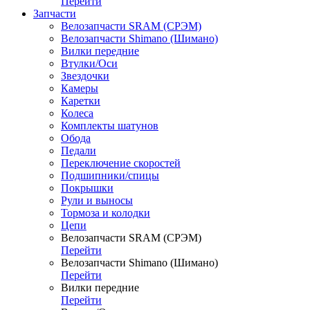
Перейти
Запчасти
Велозапчасти SRAM (СРЭМ)
Велозапчасти Shimano (Шимано)
Вилки передние
Втулки/Оси
Звездочки
Камеры
Каретки
Колеса
Комплекты шатунов
Обода
Педали
Переключение скоростей
Подшипники/спицы
Покрышки
Рули и выносы
Тормоза и колодки
Цепи
Велозапчасти SRAM (СРЭМ)
Перейти
Велозапчасти Shimano (Шимано)
Перейти
Вилки передние
Перейти