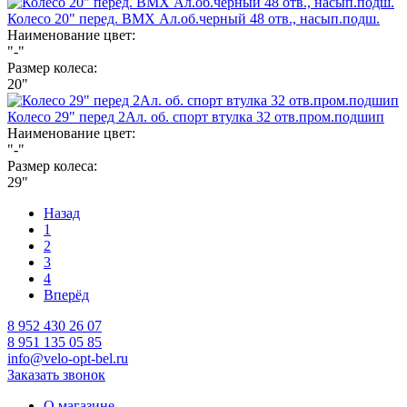
Колесо 20" перед. BMX Ал.об.черный 48 отв., насып.подш.
Наименование цвет:
"-"
Размер колеса:
20"
Колесо 29" перед 2Ал. об. спорт втулка 32 отв.пром.подшип
Наименование цвет:
"-"
Размер колеса:
29"
Назад
1
2
3
4
Вперёд
8 952 430 26 07
8 951 135 05 85
info@velo-opt-bel.ru
Заказать звонок
О магазине