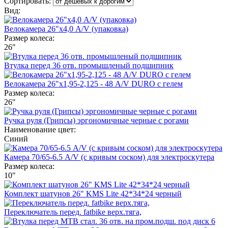
Сортировать:
Вид:
Велокамера 26"х4,0 А/V (упаковка)
Размер колеса:
26"
Втулка перед 36 отв. промышленый подшипник
Велокамера 26"х1,95-2,125 - 48 A/V DURO с гелем
Размер колеса:
26"
Ручка руля (Грипсы) эргономичные черные с рогами
Наименование цвет:
Синий
Камера 70/65-6.5 A/V (с кривым соском) для электроскутера
Размер колеса:
10"
Комплект шатунов 26" KMS Lite 42*34*24 черный
Переключатель перед. fatbike верх.тяга,