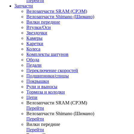
Перейти
Запчасти
Велозапчасти SRAM (СРЭМ)
Велозапчасти Shimano (Шимано)
Вилки передние
Втулки/Оси
Звездочки
Камеры
Каретки
Колеса
Комплекты шатунов
Обода
Педали
Переключение скоростей
Подшипники/спицы
Покрышки
Рули и выносы
Тормоза и колодки
Цепи
Велозапчасти SRAM (СРЭМ)
Перейти
Велозапчасти Shimano (Шимано)
Перейти
Вилки передние
Перейти