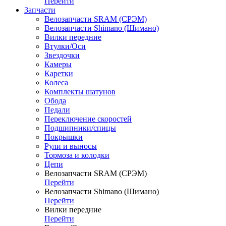
Перейти
Запчасти
Велозапчасти SRAM (СРЭМ)
Велозапчасти Shimano (Шимано)
Вилки передние
Втулки/Оси
Звездочки
Камеры
Каретки
Колеса
Комплекты шатунов
Обода
Педали
Переключение скоростей
Подшипники/спицы
Покрышки
Рули и выносы
Тормоза и колодки
Цепи
Велозапчасти SRAM (СРЭМ)
Перейти
Велозапчасти Shimano (Шимано)
Перейти
Вилки передние
Перейти