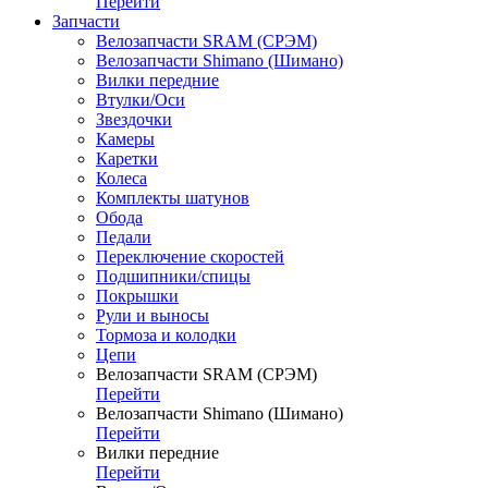
Перейти
Запчасти
Велозапчасти SRAM (СРЭМ)
Велозапчасти Shimano (Шимано)
Вилки передние
Втулки/Оси
Звездочки
Камеры
Каретки
Колеса
Комплекты шатунов
Обода
Педали
Переключение скоростей
Подшипники/спицы
Покрышки
Рули и выносы
Тормоза и колодки
Цепи
Велозапчасти SRAM (СРЭМ)
Перейти
Велозапчасти Shimano (Шимано)
Перейти
Вилки передние
Перейти