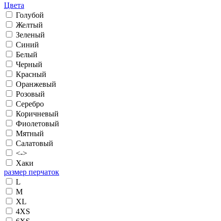
Цвета
Голубой
Желтый
Зеленый
Синий
Белый
Черный
Красный
Оранжевый
Розовый
Серебро
Коричневый
Фиолетовый
Мятный
Салатовый
<->
Хаки
размер перчаток
L
M
XL
4XS