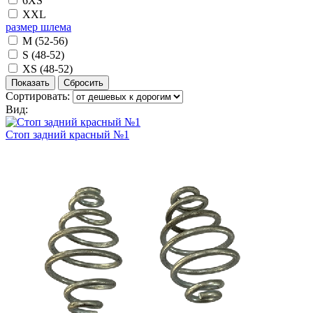
6XS
XXL
размер шлема
M (52-56)
S (48-52)
XS (48-52)
Сортировать:
Вид:
Стоп задний красный №1