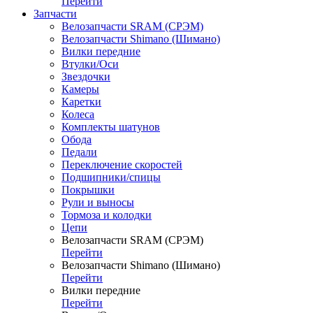
Перейти
Запчасти
Велозапчасти SRAM (СРЭМ)
Велозапчасти Shimano (Шимано)
Вилки передние
Втулки/Оси
Звездочки
Камеры
Каретки
Колеса
Комплекты шатунов
Обода
Педали
Переключение скоростей
Подшипники/спицы
Покрышки
Рули и выносы
Тормоза и колодки
Цепи
Велозапчасти SRAM (СРЭМ)
Перейти
Велозапчасти Shimano (Шимано)
Перейти
Вилки передние
Перейти